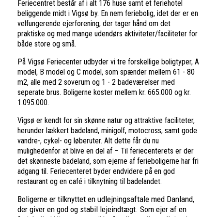
Feriecentret består af i alt 176 huse samt et feriehotel
beliggende midt i Vigsø by. En nem feriebolig, idet der er en
velfungerende ejerforening, der tager hånd om det
praktiske og med mange udendørs aktiviteter/faciliteter for
både store og små.
På Vigsø Feriecenter udbyder vi tre forskellige boligtyper, A
model, B model og C model, som spænder mellem 61 - 80
m2, alle med 2 soverum og 1 - 2 badeværelser med
seperate brus. Boligerne koster mellem kr. 665.000 og kr.
1.095.000.
Vigsø er kendt for sin skønne natur og attraktive faciliteter,
herunder lækkert badeland, minigolf, motocross, samt gode
vandre-, cykel- og løberuter. Alt dette får du nu
mulighedenfor at blive en del af – Til feriecenterets er der
det skønneste badeland, som ejerne af ferieboligerne har fri
adgang til. Feriecenteret byder endvidere på en god
restaurant og en café i tilknytning til badelandet.
Boligerne er tilknyttet en udlejningsaftale med Danland,
der giver en god og stabil lejeindtægt. Som ejer af en